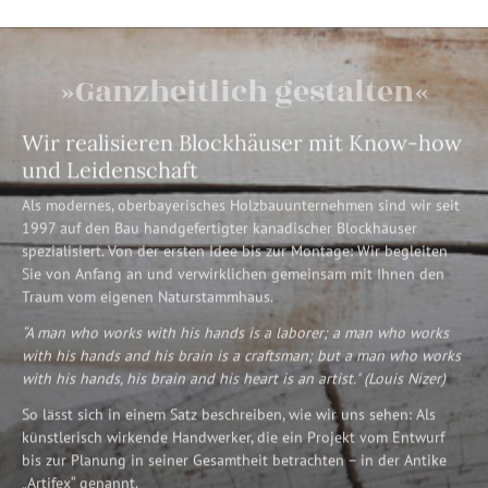
»Ganzheitlich gestalten«
Wir realisieren Blockhäuser mit Know-how
und Leidenschaft
Als modernes, oberbayerisches Holzbauunternehmen sind wir seit
1997 auf den Bau handgefertigter kanadischer Blockhäuser
spezialisiert. Von der ersten Idee bis zur Montage: Wir begleiten
Sie von Anfang an und verwirklichen gemeinsam mit Ihnen den
Traum vom eigenen Naturstammhaus.
“A man who works with his hands is a laborer; a man who works
with his hands and his brain is a craftsman; but a man who works
with his hands, his brain and his heart is an artist." (Louis Nizer)
So lässt sich in einem Satz beschreiben, wie wir uns sehen: Als
künstlerisch wirkende Handwerker, die ein Projekt vom Entwurf
bis zur Planung in seiner Gesamtheit betrachten – in der Antike
„Artifex“ genannt.