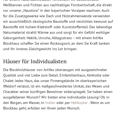
Weißtannen und Fichten aus nachhaltiger Forstwirtschaft, die direkt
vor unserer „Haustüre“ in den bayerischen Voralpen wachsen. Auch
für die Zusatzgewerke wie Dach und Holzrahmenwände verwenden
wir ausschließlich ökologische Baustoffe und verzichten bewusst auf
Baustoffe mit hohem Klebstoff- oder Kunststoffanteil. Das lebendige
Naturmaterial strahlt Wärme aus und sorgt für ein Gefühl wohliger
Geborgenheit. Hektik, Unruhe, Alltagsstress – mit einem Artifex
Blockhaus schaffen Sie einen Rückzugsort, an dem Sie Kraft tanken
und Ihr inneres Gleichgewicht ins Lot bringen.
Häuser für Individualisten
Die Blockholzhäuser von Artifex überzeugen mit ausgezeichneter
Qualität und viel Liebe zum Detail. Einfamilienhaus, Almhütte oder
Chalet: Jedes Haus, das unser Firmengelände im oberbayerischen
Iffeldorf verlässt, ist ein maßgeschneidertes Unikat, das Wesen und
Charakter seiner künftigen Bewohner widerspiegelt. Sie haben einen
ausgefallenen Wunsch? Wir bieten eine individuelle Lösung! Ob in
den Bergen, am Wasser, in
Indien
oder per
Helikopter
. Wenn es um
Blockbau geht, erfüllen wir Ihnen jeden Wunsch.