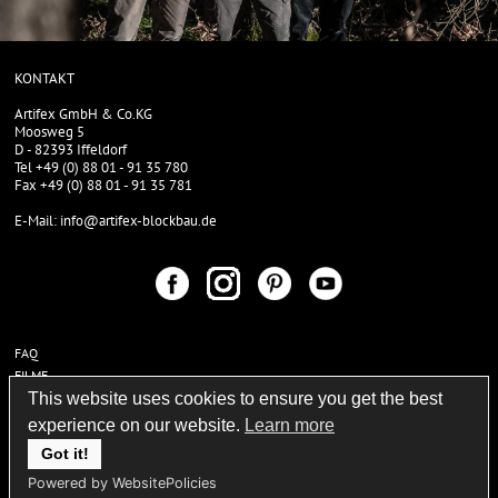
KONTAKT
Artifex GmbH & Co.KG
Moosweg 5
D - 82393 Iffeldorf
Tel +49 (0) 88 01 - 91 35 780
Fax +49 (0) 88 01 - 91 35 781
E-Mail: info@artifex-blockbau.de
Navigation
FAQ
überspringen
FILME
This website uses cookies to ensure you get the best
PRESSE
LINKS
experience on our website.
Learn more
IMPRESSUM
Got it!
DATENSCHUTZ
Powered by WebsitePolicies